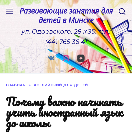
Перейти
Развивающие занятия для
к
детей в Минске
содержанию
ул. Одоевского, 28 к.35; тел.:
(44) 765 36 41
ГЛАВНАЯ
»
АНГЛИЙСКИЙ ДЛЯ ДЕТЕЙ
Почему важно начинать
учить иностранный язык
до школы