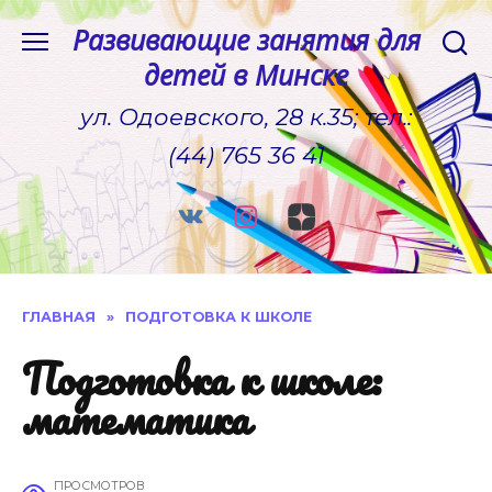
Перейти
Развивающие занятия для
к
детей в Минске
содержанию
ул. Одоевского, 28 к.35; тел.:
(44) 765 36 41
ГЛАВНАЯ
»
ПОДГОТОВКА К ШКОЛЕ
Подготовка к школе:
математика
ПРОСМОТРОВ