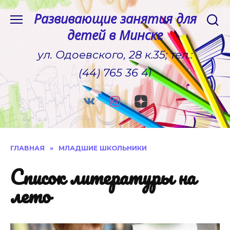
Перейти
Развивающие занятия для
к
детей в Минске
содержанию
ул. Одоевского, 28 к.35; тел.:
(44) 765 36 41
ГЛАВНАЯ
»
МЛАДШИЕ ШКОЛЬНИКИ
Список литературы на
лето