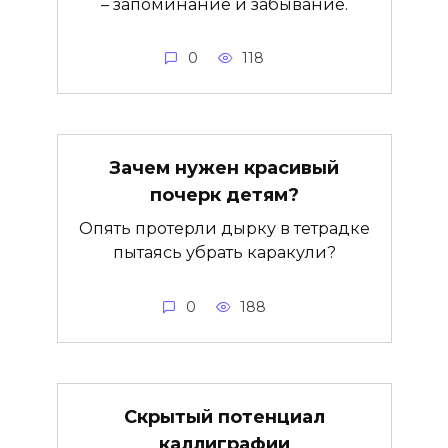
– запоминание и забывание.
0
118
Зачем нужен красивый
почерк детям?
Опять протерли дырку в тетрадке
пытаясь убрать каракули?
0
188
Скрытый потенциал
каллиграфии