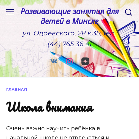
Перейти
Развивающие занятия для
к
детей в Минске
содержанию
ул. Одоевского, 28 к.35; тел.:
(44) 765 36 41
ГЛАВНАЯ
Школа внимания
Очень важно научить ребёнка в
начальной школе не отвлекаться и