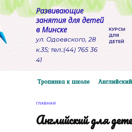
Перейти
Развивающие
к
занятия для детей
содержанию
в Минске
КУРСЫ
ДЛЯ
ул. Одоевского, 28
ДЕТЕЙ
к.35; тел.:(44) 765 36
41
Тропинка к школе
Английский
ГЛАВНАЯ
Английский для дет