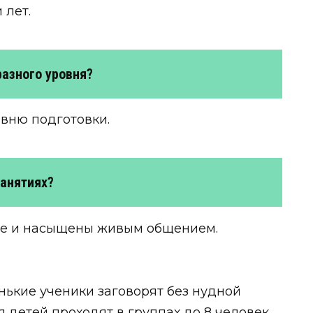
 лет.
разного уровня?
вню подготовки.
занятиях?
ме и насыщены живым общением.
ькие ученики заговорят без нудной
 детей проходят в группах до 8 человек,